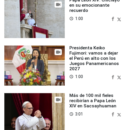
Papa León XIV: Chiclayo
en su emocionante
recuerdo
1:00
access_time
Presidenta Keiko
Fujimori: vamos a dejar
el Perú en alto con los
Juegos Panamericanos
2027
1:00
access_time
Más de 100 mil fieles
recibirían a Papa León
XIV en Sacsayhuaman
3:01
access_time