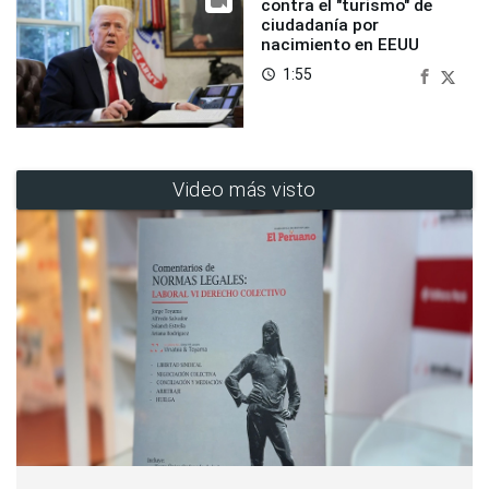
contra el "turismo" de
ciudadanía por
nacimiento en EEUU
1:55
access_time
Video más visto