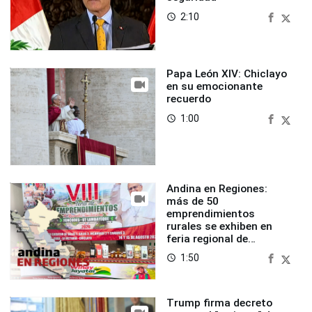
2:10
access_time
Papa León XIV: Chiclayo
en su emocionante
recuerdo
1:00
access_time
Andina en Regiones:
más de 50
emprendimientos
rurales se exhiben en
feria regional de
Foncodes
1:50
access_time
Trump firma decreto