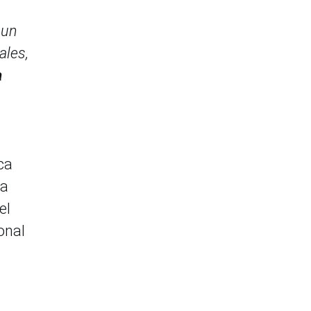
 un
ales,
a
ca
la
el
onal