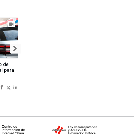
o de
al para