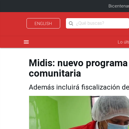
Bicentenar
ENGLISH
menu
Lo úl
Midis: nuevo programa 
comunitaria
Además incluirá fiscalización d