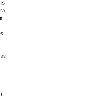
aló
ca,
s
es
vas
n