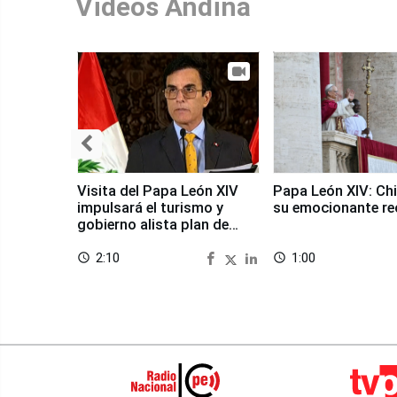
Videos Andina
Visita del Papa León XIV
Papa León XIV: Chi
impulsará el turismo y
su emocionante re
gobierno alista plan de
seguridad
2:10
1:00
access_time
access_time