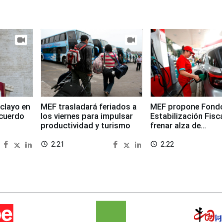
clayo en
MEF trasladará feriados a
MEF propone Fond
cuerdo
los viernes para impulsar
Estabilización Fisc
productividad y turismo
frenar alza de
combustibles
2:21
2:22
access_time
access_time