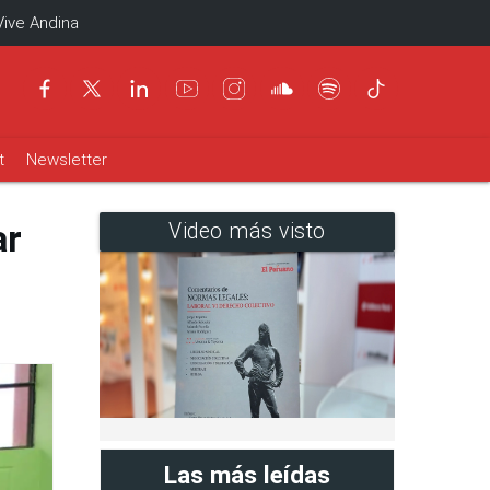
Vive Andina
t
Newsletter
ar
Video más visto
Las más leídas