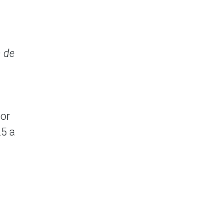
n de
lor
25 a