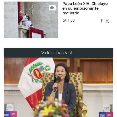
Papa León XIV: Chiclayo
en su emocionante
recuerdo
1:00
access_time
Video más visto