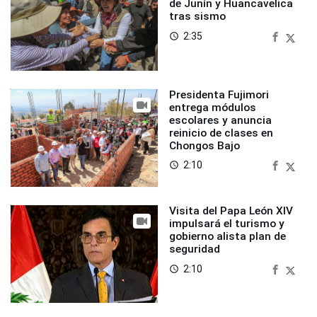
de Junín y Huancavelica
tras sismo
2:35
access_time
Presidenta Fujimori
entrega módulos
escolares y anuncia
reinicio de clases en
Chongos Bajo
2:10
access_time
Visita del Papa León XIV
impulsará el turismo y
gobierno alista plan de
seguridad
2:10
access_time