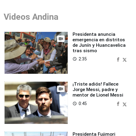
Videos Andina
Presidenta anuncia
emergencia en distritos
de Junín y Huancavelica
tras sismo
2:35
access_time
¡Triste adiós! Fallece
Jorge Messi, padre y
mentor de Lionel Messi
0:45
access_time
Presidenta Fujimori