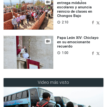
entrega módulos
escolares y anuncia
reinicio de clases en
Chongos Bajo
2:10
access_time
Papa León XIV: Chiclayo
en su emocionante
recuerdo
1:00
access_time
Video más visto