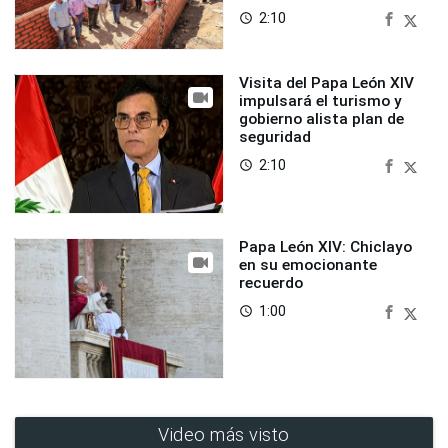
2:10
access_time
Visita del Papa León XIV
impulsará el turismo y
gobierno alista plan de
seguridad
2:10
access_time
Papa León XIV: Chiclayo
en su emocionante
recuerdo
1:00
access_time
Video más visto