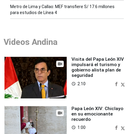
Metro de Lima y Callao: MEF transfiere S/ 17.6 millones
para estudios de Línea 4
Videos Andina
Visita del Papa León XIV
impulsará el turismo y
gobierno alista plan de
seguridad
2:10
access_time
Papa León XIV: Chiclayo
en su emocionante
recuerdo
1:00
access_time