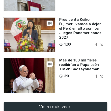
Presidenta Keiko
Fujimori: vamos a dejar
el Perú en alto con los
Juegos Panamericanos
2027
1:00
access_time
Más de 100 mil fieles
recibirían a Papa León
XIV en Sacsayhuaman
3:01
access_time
Video más visto