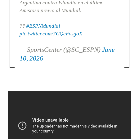
Argentina contra Islandia en el último
Amistoso previo al Mundial.
??
#ESPNMundial
pic.twitter.com/7GQcFvsgoX
— SportsCenter (@SC_ESPN)
June
10, 2026