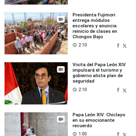
Presidenta Fujimori
entrega módulos
escolares y anuncia
reinicio de clases en
Chongos Bajo
2:10
access_time
Visita del Papa León XIV
impulsará el turismo y
gobierno alista plan de
seguridad
2:10
access_time
Papa León XIV: Chiclayo
en su emocionante
recuerdo
1:00
access_time