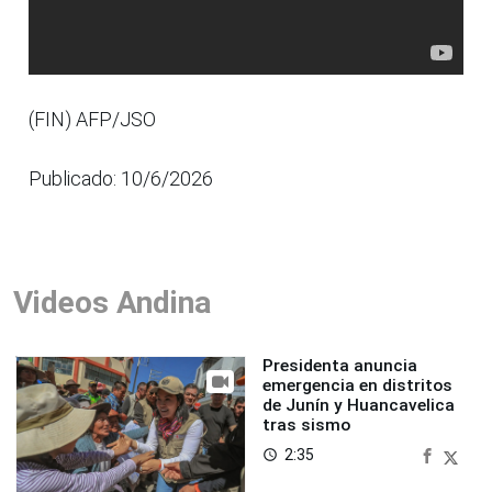
(FIN) AFP/JSO
Publicado: 10/6/2026
Videos Andina
Presidenta anuncia
emergencia en distritos
de Junín y Huancavelica
tras sismo
2:35
access_time