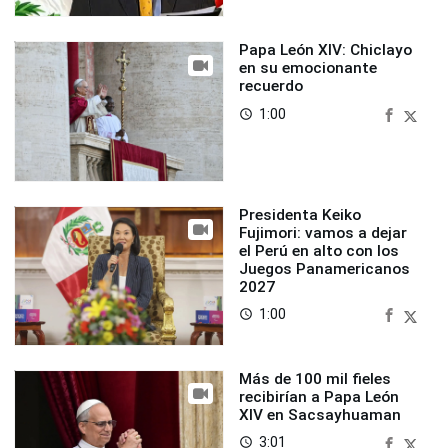
Papa León XIV: Chiclayo
en su emocionante
recuerdo
1:00
access_time
Presidenta Keiko
Fujimori: vamos a dejar
el Perú en alto con los
Juegos Panamericanos
2027
1:00
access_time
Más de 100 mil fieles
recibirían a Papa León
XIV en Sacsayhuaman
3:01
access_time