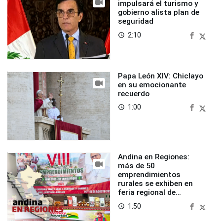
impulsará el turismo y
gobierno alista plan de
seguridad
2:10
access_time
Papa León XIV: Chiclayo
en su emocionante
recuerdo
1:00
access_time
Andina en Regiones:
más de 50
emprendimientos
rurales se exhiben en
feria regional de
Foncodes
1:50
access_time