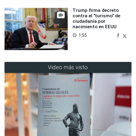
Trump firma decreto
contra el "turismo" de
ciudadanía por
nacimiento en EEUU
1:55
access_time
Video más visto