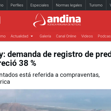
io
Perfiles
Especiales
Normas legales
Turismo
arrow_drop_down
timo
Actualidad
Galería
Canal Online
Videos
Podcas
: demanda de registro de pre
reció 38 %
ntados está referida a compraventas,
rica