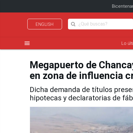
Bicentenar
ENGLISH
menu
Lo úl
Megapuerto de Chancay
en zona de influencia c
Dicha demanda de títulos prese
hipotecas y declaratorias de fáb