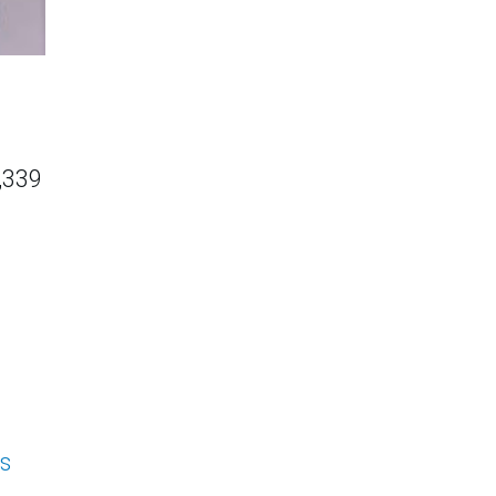
1,339
as