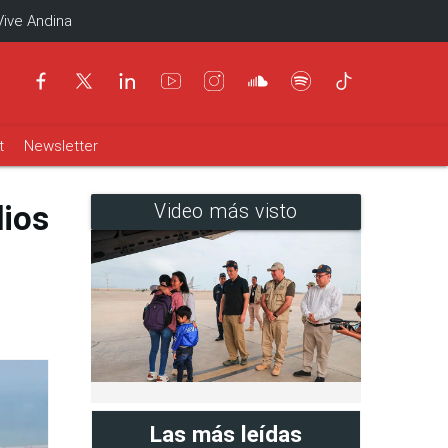
Vive Andina
t
Newsletter
dios
Video más visto
Las más leídas