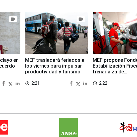
clayo en
MEF trasladará feriados a
MEF propone Fond
cuerdo
los viernes para impulsar
Estabilización Fisc
productividad y turismo
frenar alza de
combustibles
2:21
2:22
access_time
access_time