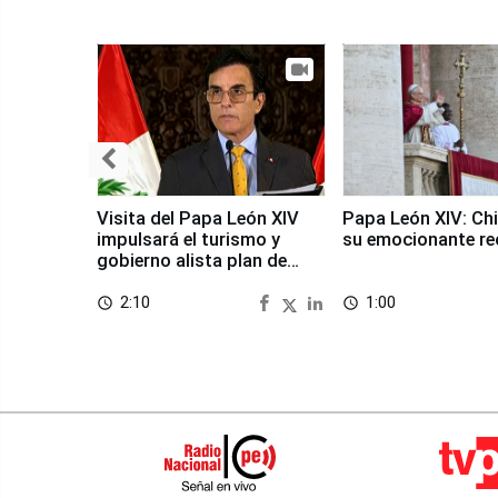
Visita del Papa León XIV
Papa León XIV: Chi
impulsará el turismo y
su emocionante re
gobierno alista plan de
seguridad
2:10
1:00
access_time
access_time