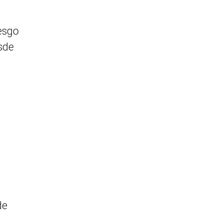
esgo
sde
de