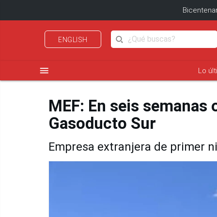
Bicentenar
ENGLISH
menu
Lo úl
MEF: En seis semanas o
Gasoducto Sur
Empresa extranjera de primer ni