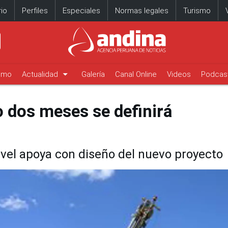
io
Perfiles
Especiales
Normas legales
Turismo
arrow_drop_down
timo
Actualidad
Galería
Canal Online
Videos
Podcas
 dos meses se definirá
vel apoya con diseño del nuevo proyecto