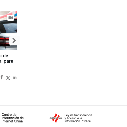
o de
al para