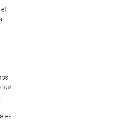
 el
a
mos
 que
.
a es