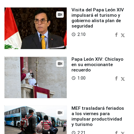
Visita del Papa León XIV
impulsará el turismo y
gobierno alista plan de
seguridad
2:10
access_time
Papa León XIV: Chiclayo
en su emocionante
recuerdo
1:00
access_time
MEF trasladará feriados
a los viernes para
impulsar productividad
y turismo
2:21
access_time