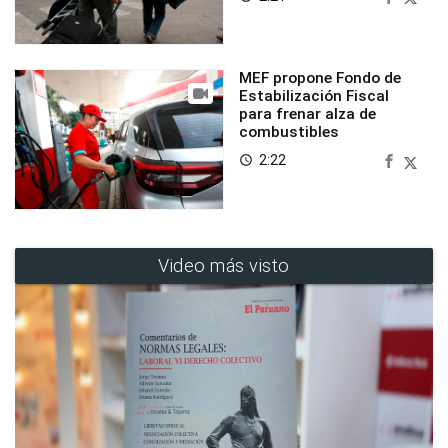
MEF propone Fondo de
Estabilización Fiscal
para frenar alza de
combustibles
2:22
access_time
Video más visto