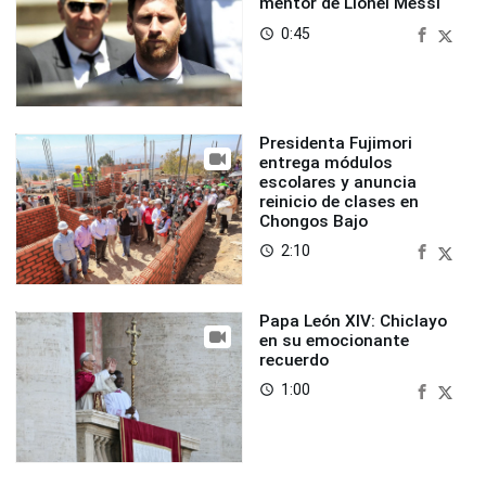
mentor de Lionel Messi
0:45
access_time
Presidenta Fujimori
entrega módulos
escolares y anuncia
reinicio de clases en
Chongos Bajo
2:10
access_time
Papa León XIV: Chiclayo
en su emocionante
recuerdo
1:00
access_time