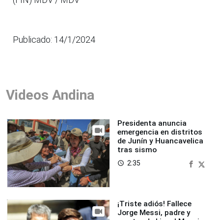
Publicado: 14/1/2024
Videos Andina
Presidenta anuncia
emergencia en distritos
de Junín y Huancavelica
tras sismo
2:35
access_time
¡Triste adiós! Fallece
Jorge Messi, padre y