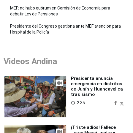
MEF: no hubo quórum en Comisión de Economía para
debatir Ley de Pensiones
Presidente del Congreso gestiona ante MEF atención para
Hospital de la Policía
Videos Andina
Presidenta anuncia
emergencia en distritos
de Junín y Huancavelica
tras sismo
2:35
access_time
¡Triste adiós! Fallece
Jorge Messi, padre y