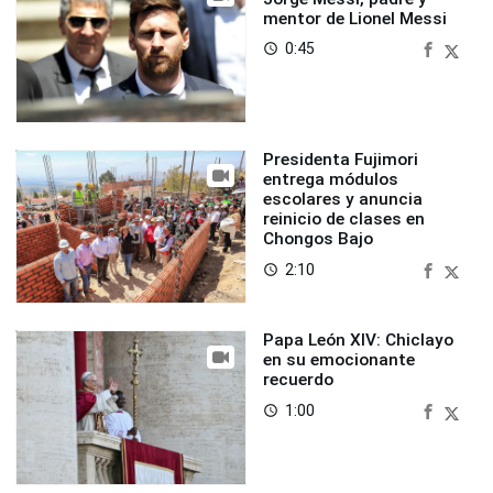
mentor de Lionel Messi
0:45
access_time
Presidenta Fujimori
entrega módulos
escolares y anuncia
reinicio de clases en
Chongos Bajo
2:10
access_time
Papa León XIV: Chiclayo
en su emocionante
recuerdo
1:00
access_time