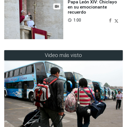
Papa León XIV: Chiclayo
en su emocionante
recuerdo
1:00
access_time
Video más visto