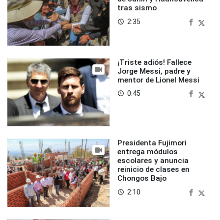
tras sismo
2:35
access_time
¡Triste adiós! Fallece
Jorge Messi, padre y
mentor de Lionel Messi
0:45
access_time
Presidenta Fujimori
entrega módulos
escolares y anuncia
reinicio de clases en
Chongos Bajo
2:10
access_time