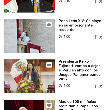
2:10
access_time
Papa León XIV: Chiclayo
en su emocionante
recuerdo
1:00
access_time
Presidenta Keiko
Fujimori: vamos a dejar
el Perú en alto con los
Juegos Panamericanos
2027
1:00
access_time
Más de 100 mil fieles
recibirían a Papa León