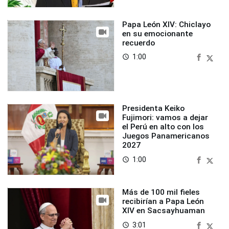
Papa León XIV: Chiclayo
en su emocionante
recuerdo
1:00
access_time
Presidenta Keiko
Fujimori: vamos a dejar
el Perú en alto con los
Juegos Panamericanos
2027
1:00
access_time
Más de 100 mil fieles
recibirían a Papa León
XIV en Sacsayhuaman
3:01
access_time