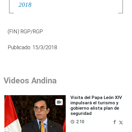
2018
(FIN) RGP/RGP
Publicado: 15/3/2018
Videos Andina
Visita del Papa León XIV
impulsará el turismo y
gobierno alista plan de
seguridad
2:10
access_time