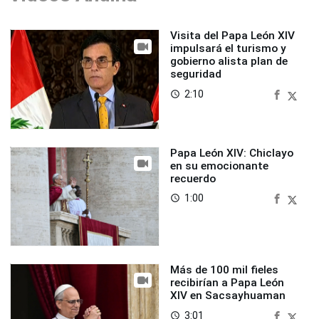
Visita del Papa León XIV
impulsará el turismo y
gobierno alista plan de
seguridad
2:10
access_time
Papa León XIV: Chiclayo
en su emocionante
recuerdo
1:00
access_time
Más de 100 mil fieles
recibirían a Papa León
XIV en Sacsayhuaman
3:01
access_time