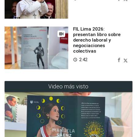
FIL Lima 2026:
presentan libro sobre
derecho laboral y
negociaciones
colectivas
2:42
access_time
Video más visto