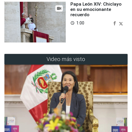
Papa León XIV: Chiclayo
en su emocionante
recuerdo
1:00
access_time
Video más visto