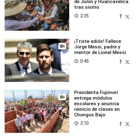
de Junín y Huancavelica
tras sismo
2:35
access_time
¡Triste adiós! Fallece
Jorge Messi, padre y
mentor de Lionel Messi
0:45
access_time
Presidenta Fujimori
entrega módulos
escolares y anuncia
reinicio de clases en
Chongos Bajo
2:10
access_time