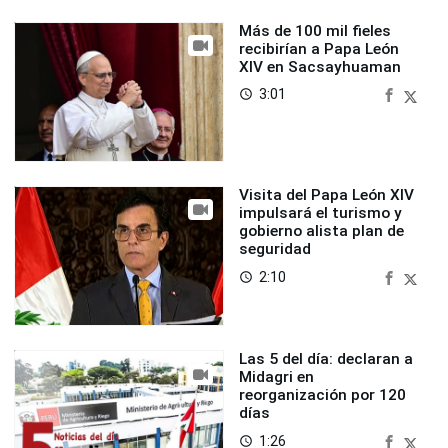
Más de 100 mil fieles
recibirían a Papa León
XIV en Sacsayhuaman
3:01
access_time
Visita del Papa León XIV
impulsará el turismo y
gobierno alista plan de
seguridad
2:10
access_time
Las 5 del día: declaran a
Midagri en
reorganización por 120
días
1:26
access_time