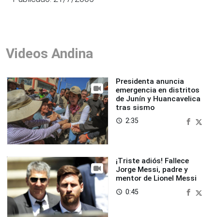
Videos Andina
Presidenta anuncia
emergencia en distritos
de Junín y Huancavelica
tras sismo
2:35
access_time
¡Triste adiós! Fallece
Jorge Messi, padre y
mentor de Lionel Messi
0:45
access_time