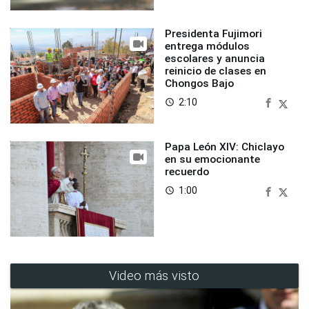
Presidenta Fujimori
entrega módulos
escolares y anuncia
reinicio de clases en
Chongos Bajo
2:10
access_time
Papa León XIV: Chiclayo
en su emocionante
recuerdo
1:00
access_time
Video más visto