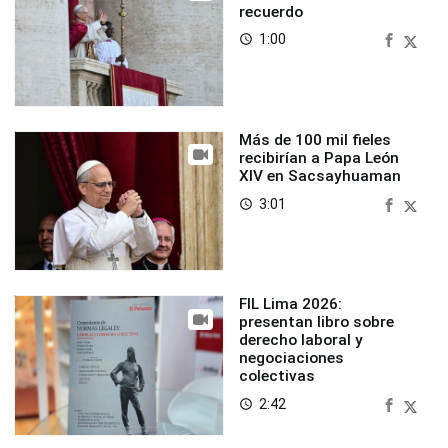
recuerdo
1:00
access_time
Más de 100 mil fieles
recibirían a Papa León
XIV en Sacsayhuaman
3:01
access_time
FIL Lima 2026:
presentan libro sobre
derecho laboral y
negociaciones
colectivas
2:42
access_time