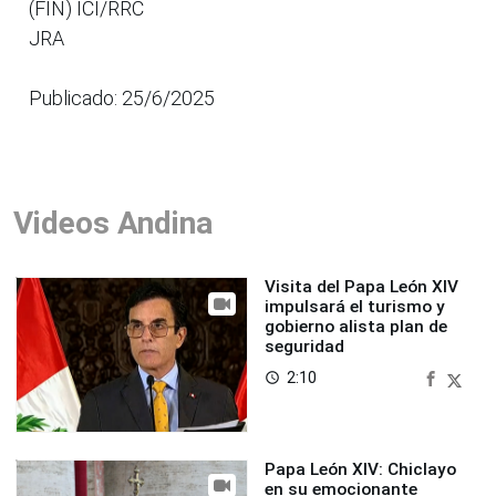
(FIN) ICI/RRC
JRA
Publicado: 25/6/2025
Videos Andina
Visita del Papa León XIV
impulsará el turismo y
gobierno alista plan de
seguridad
2:10
access_time
Papa León XIV: Chiclayo
en su emocionante