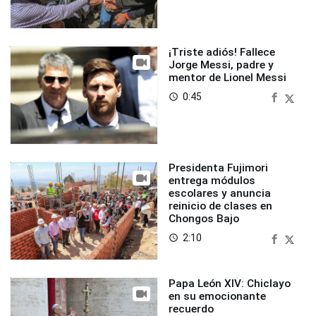
¡Triste adiós! Fallece
Jorge Messi, padre y
mentor de Lionel Messi
0:45
access_time
Presidenta Fujimori
entrega módulos
escolares y anuncia
reinicio de clases en
Chongos Bajo
2:10
access_time
Papa León XIV: Chiclayo
en su emocionante
recuerdo