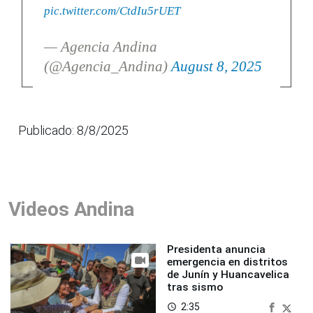
pic.twitter.com/CtdIu5rUET
— Agencia Andina
(@Agencia_Andina)
August 8, 2025
Publicado: 8/8/2025
Videos Andina
Presidenta anuncia
emergencia en distritos
de Junín y Huancavelica
tras sismo
2:35
access_time