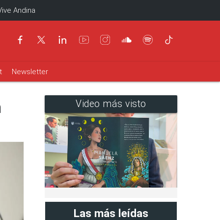
Vive Andina
t
Newsletter
n
Video más visto
Las más leídas