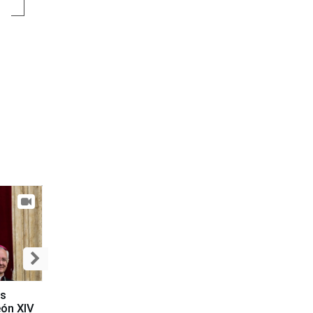
es
eón XIV