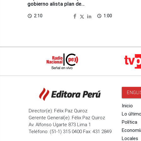
gobierno alista plan de
seguridad
2:10
1:00
access_time
access_time
ENGLI
Inicio
Director(e): Félix Paz Quiroz
Lo últim
Gerente General(e): Félix Paz Quiroz
Política
Av. Alfonso Ugarte 873 Lima 1
Economí
Teléfono: (51-1) 315 0400 Fax: 431 2849
Locales