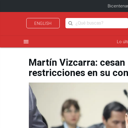
Bicentenar
ENGLISH
menu
Lo úl
Martín Vizcarra: cesa
restricciones en su con