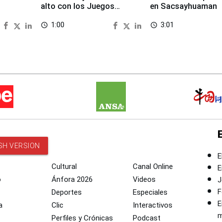
alto con los Juegos
en Sacsayhuaman
Panamericanos 2027
1:00
3:01
access_time
access_time
SH VERSION
E
Cultural
Canal Online
E
o
Ánfora 2026
Videos
J
F
Deportes
Especiales
E
a
Clic
Interactivos
m
Perfiles y Crónicas
Podcast