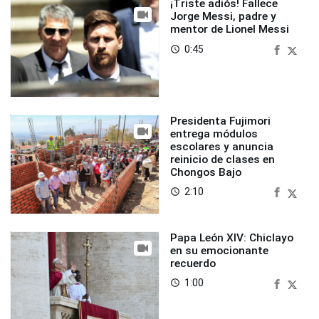
¡Triste adiós! Fallece
Jorge Messi, padre y
mentor de Lionel Messi
0:45
access_time
Presidenta Fujimori
entrega módulos
escolares y anuncia
reinicio de clases en
Chongos Bajo
2:10
access_time
Papa León XIV: Chiclayo
en su emocionante
recuerdo
1:00
access_time