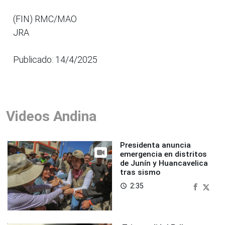
(FIN) RMC/MAO
JRA
Publicado: 14/4/2025
Videos Andina
Presidenta anuncia
emergencia en distritos
de Junín y Huancavelica
tras sismo
2:35
access_time