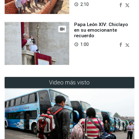
2:10
access_time
Papa León XIV: Chiclayo
en su emocionante
recuerdo
1:00
access_time
Video más visto