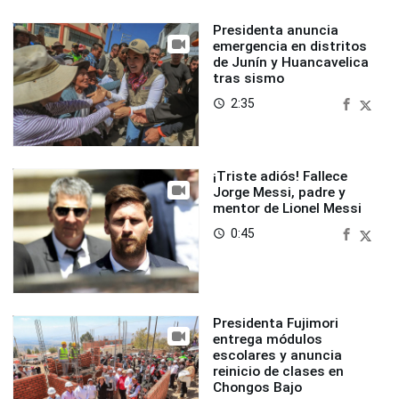
Presidenta anuncia
emergencia en distritos
de Junín y Huancavelica
tras sismo
2:35
access_time
¡Triste adiós! Fallece
Jorge Messi, padre y
mentor de Lionel Messi
0:45
access_time
Presidenta Fujimori
entrega módulos
escolares y anuncia
reinicio de clases en
Chongos Bajo