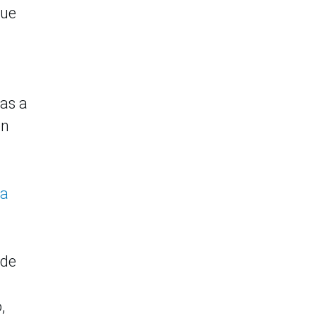
que
das a
en
ua
 de
,