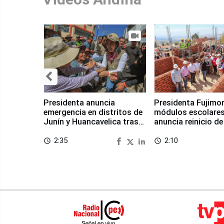
Presidenta anuncia
Presidenta Fujimor
emergencia en distritos de
módulos escolares
Junín y Huancavelica tras
anuncia reinicio de
sismo
en Chongos Bajo
2:35
2:10
access_time
access_time