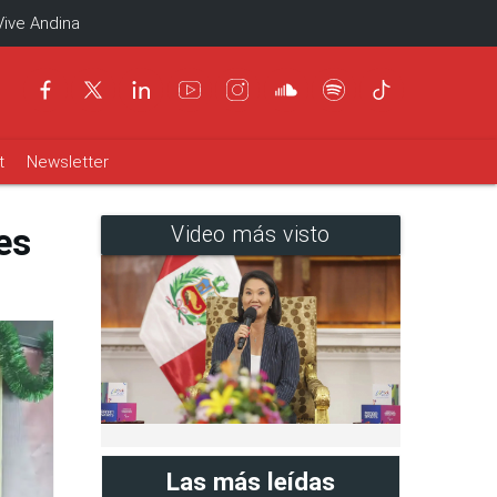
Vive Andina
t
Newsletter
es
Video más visto
Las más leídas