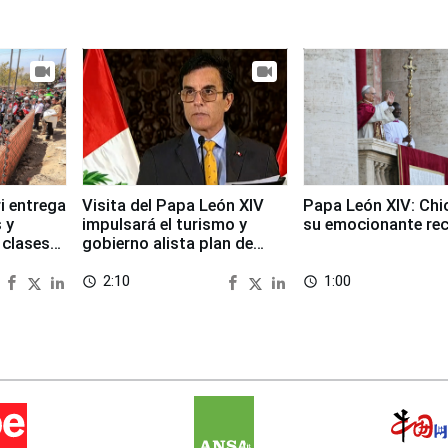
i entrega
Visita del Papa León XIV
Papa León XIV: Chi
 y
impulsará el turismo y
su emocionante re
 clases
gobierno alista plan de
seguridad
2:10
1:00
access_time
access_time