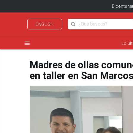
Bicentenar
ENGLISH
menu
Lo úl
Madres de ollas comun
en taller en San Marco