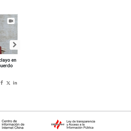
clayo en
cuerdo