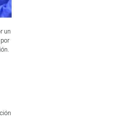
r un
 por
ión.
ación