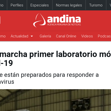
io
Perfiles
Especiales
Normas legales
Turismo
arrow_drop_down
timo
Actualidad
Galería
Canal Online
Videos
Podcas
marcha primer laboratorio mó
d-19
ue están preparados para responder a
avirus