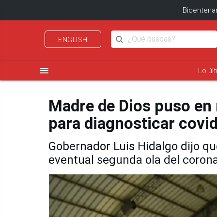
Bicentenar
ENGLISH
menu
Lo úl
Madre de Dios puso en 
para diagnosticar covi
Gobernador Luis Hidalgo dijo q
eventual segunda ola del coron