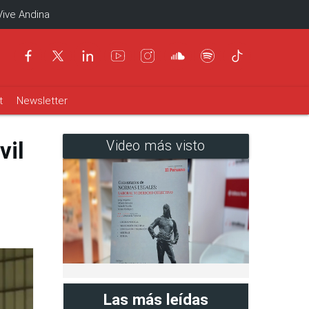
Vive Andina
t
Newsletter
vil
Video más visto
Las más leídas