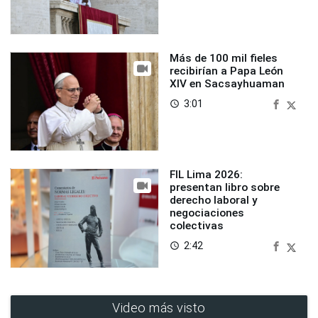
Más de 100 mil fieles
recibirían a Papa León
XIV en Sacsayhuaman
3:01
access_time
FIL Lima 2026:
presentan libro sobre
derecho laboral y
negociaciones
colectivas
2:42
access_time
Video más visto