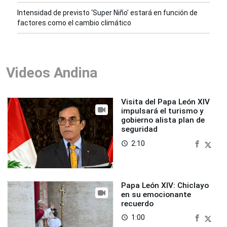
Intensidad de previsto ‘Super Niño’ estará en función de
factores como el cambio climático
Videos Andina
Visita del Papa León XIV
impulsará el turismo y
gobierno alista plan de
seguridad
2:10
access_time
Papa León XIV: Chiclayo
en su emocionante
recuerdo
1:00
access_time