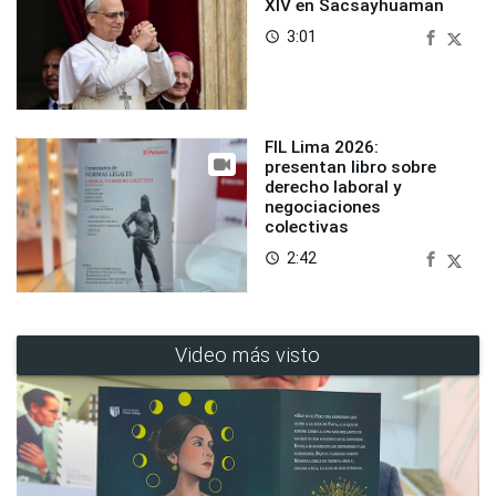
XIV en Sacsayhuaman
3:01
access_time
FIL Lima 2026:
presentan libro sobre
derecho laboral y
negociaciones
colectivas
2:42
access_time
Video más visto