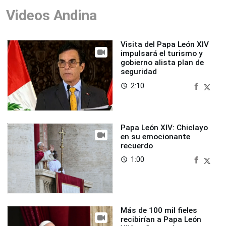
Videos Andina
Visita del Papa León XIV
impulsará el turismo y
gobierno alista plan de
seguridad
2:10
access_time
Papa León XIV: Chiclayo
en su emocionante
recuerdo
1:00
access_time
Más de 100 mil fieles
recibirían a Papa León