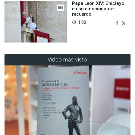
Papa León XIV: Chiclayo
en su emocionante
recuerdo
1:00
access_time
Video más visto