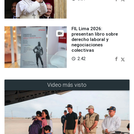
FIL Lima 2026:
presentan libro sobre
derecho laboral y
negociaciones
colectivas
2:42
access_time
Video más visto