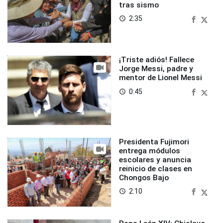
tras sismo
2:35
access_time
¡Triste adiós! Fallece
Jorge Messi, padre y
mentor de Lionel Messi
0:45
access_time
Presidenta Fujimori
entrega módulos
escolares y anuncia
reinicio de clases en
Chongos Bajo
2:10
access_time