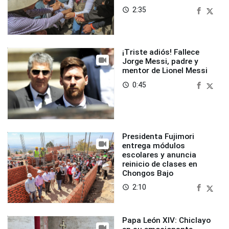
2:35
access_time
¡Triste adiós! Fallece
Jorge Messi, padre y
mentor de Lionel Messi
0:45
access_time
Presidenta Fujimori
entrega módulos
escolares y anuncia
reinicio de clases en
Chongos Bajo
2:10
access_time
Papa León XIV: Chiclayo