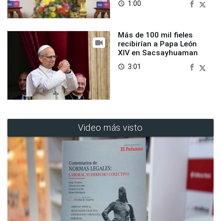
1:00
access_time
Más de 100 mil fieles
recibirían a Papa León
XIV en Sacsayhuaman
3:01
access_time
Video más visto