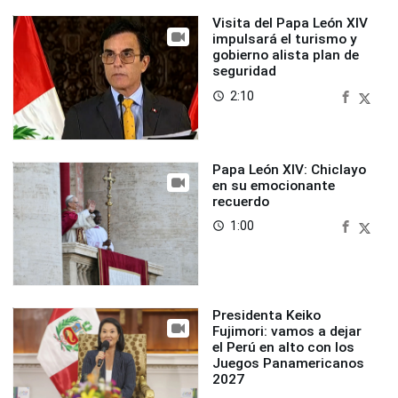
Visita del Papa León XIV
impulsará el turismo y
gobierno alista plan de
seguridad
2:10
access_time
Papa León XIV: Chiclayo
en su emocionante
recuerdo
1:00
access_time
Presidenta Keiko
Fujimori: vamos a dejar
el Perú en alto con los
Juegos Panamericanos
2027