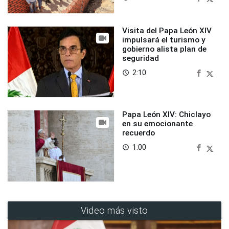
Visita del Papa León XIV
impulsará el turismo y
gobierno alista plan de
seguridad
2:10
access_time
Papa León XIV: Chiclayo
en su emocionante
recuerdo
1:00
access_time
Video más visto