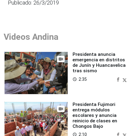
Publicado: 26/3/2019
Videos Andina
Presidenta anuncia
emergencia en distritos
de Junín y Huancavelica
tras sismo
2:35
access_time
Presidenta Fujimori
entrega módulos
escolares y anuncia
reinicio de clases en
Chongos Bajo
2:10
access_time