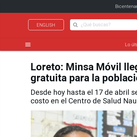
Bicentenar
ENGLISH
menu
Lo úl
Loreto: Minsa Móvil ll
gratuita para la poblac
Desde hoy hasta el 17 de abril s
costo en el Centro de Salud Nau