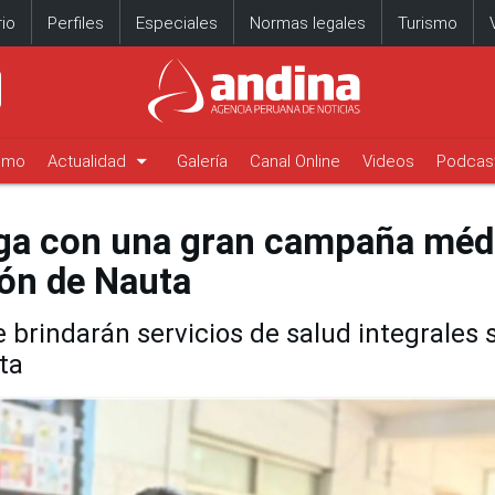
io
Perfiles
Especiales
Normas legales
Turismo
arrow_drop_down
timo
Actualidad
Galería
Canal Online
Videos
Podcas
ega con una gran campaña méd
ión de Nauta
e brindarán servicios de salud integrales 
ta