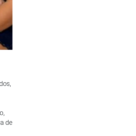
dos,
o,
ta de