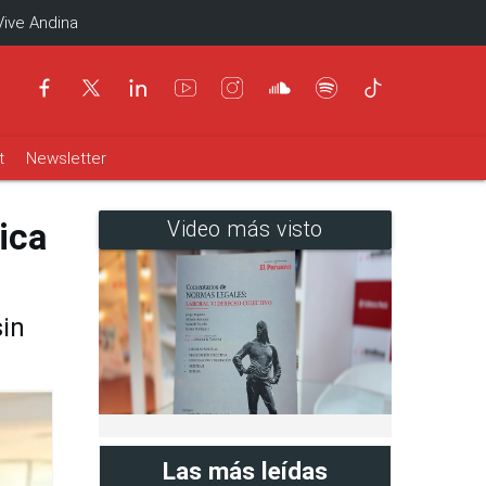
Vive Andina
t
Newsletter
ica
Video más visto
sin
Las más leídas