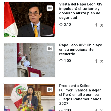
Visita del Papa León XIV
impulsará el turismo y
gobierno alista plan de
seguridad
2:10
access_time
Papa León XIV: Chiclayo
en su emocionante
recuerdo
1:00
access_time
Presidenta Keiko
Fujimori: vamos a dejar
el Perú en alto con los
Juegos Panamericanos
2027
1:00
access_time