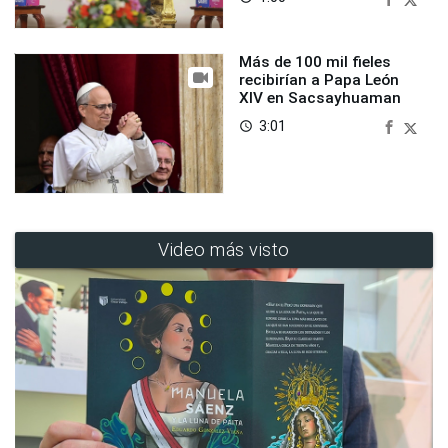
Más de 100 mil fieles
recibirían a Papa León
XIV en Sacsayhuaman
3:01
access_time
Video más visto