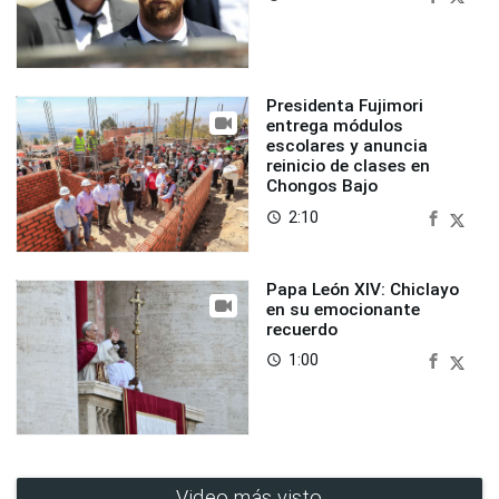
Presidenta Fujimori
entrega módulos
escolares y anuncia
reinicio de clases en
Chongos Bajo
2:10
access_time
Papa León XIV: Chiclayo
en su emocionante
recuerdo
1:00
access_time
Video más visto