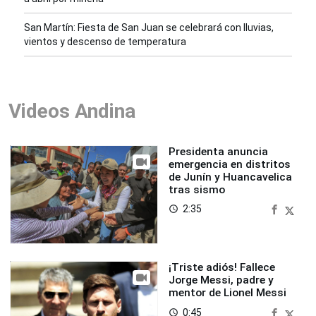
San Martín: Fiesta de San Juan se celebrará con lluvias,
vientos y descenso de temperatura
Videos Andina
Presidenta anuncia
emergencia en distritos
de Junín y Huancavelica
tras sismo
2:35
access_time
¡Triste adiós! Fallece
Jorge Messi, padre y
mentor de Lionel Messi
0:45
access_time