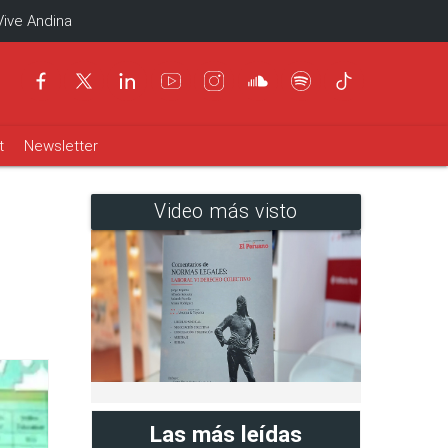
Vive Andina
t
Newsletter
Video más visto
Las más leídas