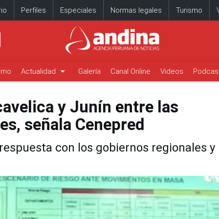
io
Perfiles
Especiales
Normas legales
Turismo
arrow_drop_down
timo
Actualidad
Galería
Canal Online
Videos
Podcas
avelica y Junín entre las
es, señala Cenepred
 respuesta con los gobiernos regionales y