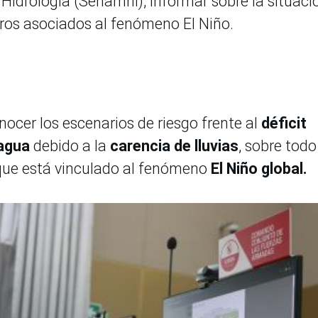
Hidrología (Senamhi), informar sobre la situaci
igros asociados al fenómeno El Niño.
cer los escenarios de riesgo frente al
déficit
 agua
debido a la
carencia de lluvias
, sobre todo
o que está vinculado al fenómeno
El Niño global.