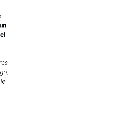
e
un
el
res
ego,
le