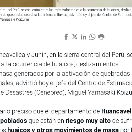
ntral del Perú, se encuentra entre las más vulnerables a la ocurrencia de huaicos, desliz
e quebradas debido a las intensas lluvias, advirtió hoy el jefe del Centro de Estimaci
l Yamasaki Koizumi
avelica y Junín, en la sierra central del Perú, s
a la ocurrencia de huaicos, deslizamientos,
asa generados por la activación de quebradas
nales, advirtió hoy el jefe del Centro de Estimac
de Desastres (Cenepred), Miguel Yamasaki Koiz
nario precisó que el departamento de
Huancavel
s poblados
que están en
riesgo muy alto
de sufr
los
huaicos y otros movimientos de masa
por 