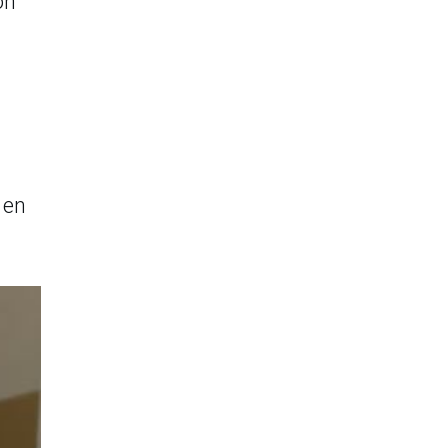
ón
 en