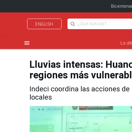
Bicentenar
ENGLISH
menu
Lo úl
Lluvias intensas: Huanc
regiones más vulnerabl
Indeci coordina las acciones de
locales