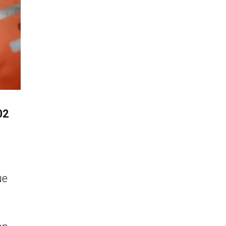
02
ue