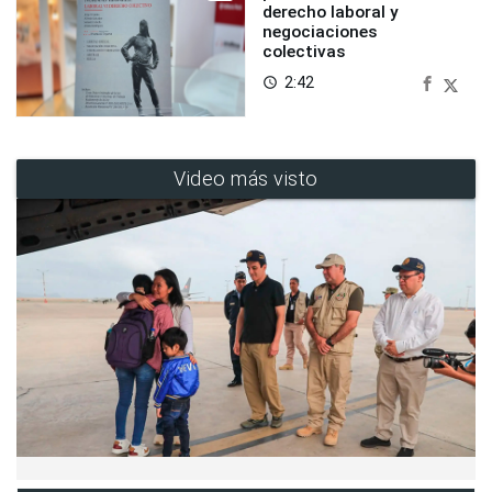
derecho laboral y
negociaciones
colectivas
2:42
access_time
Video más visto