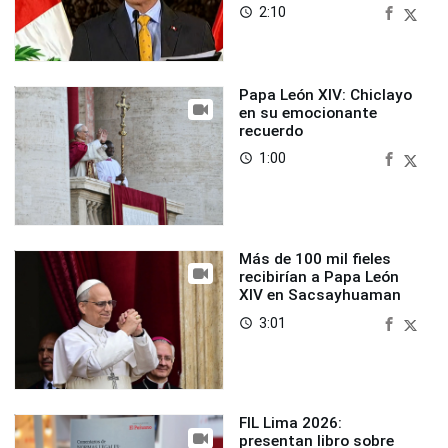
2:10
access_time
Papa León XIV: Chiclayo
en su emocionante
recuerdo
1:00
access_time
Más de 100 mil fieles
recibirían a Papa León
XIV en Sacsayhuaman
3:01
access_time
FIL Lima 2026:
presentan libro sobre