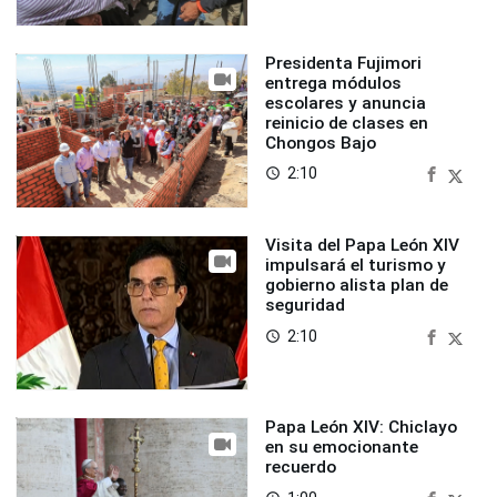
Presidenta Fujimori
entrega módulos
escolares y anuncia
reinicio de clases en
Chongos Bajo
2:10
access_time
Visita del Papa León XIV
impulsará el turismo y
gobierno alista plan de
seguridad
2:10
access_time
Papa León XIV: Chiclayo
en su emocionante
recuerdo