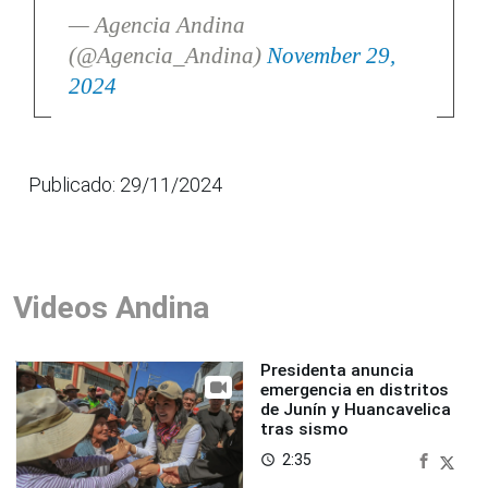
— Agencia Andina
(@Agencia_Andina)
November 29,
2024
Publicado: 29/11/2024
Videos Andina
Presidenta anuncia
emergencia en distritos
de Junín y Huancavelica
tras sismo
2:35
access_time