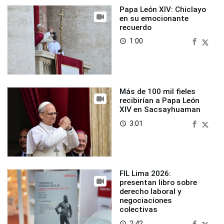
Papa León XIV: Chiclayo
en su emocionante
recuerdo
1:00
access_time
Más de 100 mil fieles
recibirían a Papa León
XIV en Sacsayhuaman
3:01
access_time
FIL Lima 2026:
presentan libro sobre
derecho laboral y
negociaciones
colectivas
2:42
access_time