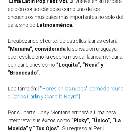
“
Lima Latin Pop Fest Vol. 3
” vuelve en su tercera
edición consolidándose como uno de los
encuentros musicales más importantes no solo del
país, sino de
Latinoamérica.
Encabezando el cartel de estrellas latinas estará
“Marama”, considerada
la sensación uruguaya
que revolucionó la escena musical latinoamericana,
con canciones como
“Loquita”, “Nena” y
“Bronceado”.
Lee también:
[""Flores en las nubes": comedia reúne
a Carlos Carlín y Gianella Neyra"]
Por su parte, Joey Montana arribará a Lima para
interpretar sus éxitos como
“Picky”, “Único”, “La
Movida” y “Tus Ojos”
. Su regreso al Perú