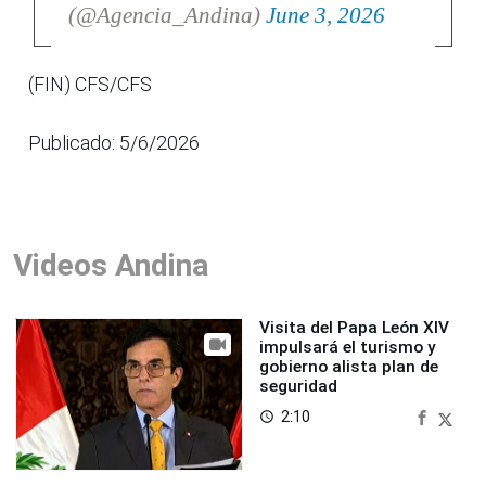
(@Agencia_Andina)
June 3, 2026
(FIN) CFS/CFS
Publicado: 5/6/2026
Videos Andina
Visita del Papa León XIV
impulsará el turismo y
gobierno alista plan de
seguridad
2:10
access_time