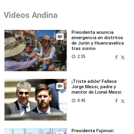
Videos Andina
Presidenta anuncia
emergencia en distritos
de Junín y Huancavelica
tras sismo
2:35
access_time
¡Triste adiós! Fallece
Jorge Messi, padre y
mentor de Lionel Messi
0:45
access_time
Presidenta Fujimori