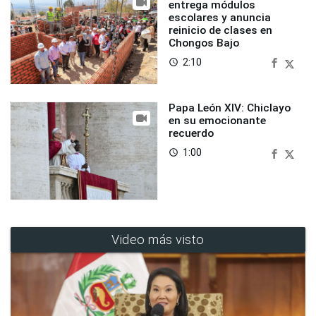
entrega módulos
escolares y anuncia
reinicio de clases en
Chongos Bajo
2:10
access_time
Papa León XIV: Chiclayo
en su emocionante
recuerdo
1:00
access_time
Video más visto