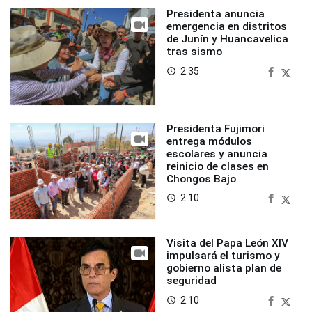
Presidenta anuncia
emergencia en distritos
de Junín y Huancavelica
tras sismo
2:35
access_time
Presidenta Fujimori
entrega módulos
escolares y anuncia
reinicio de clases en
Chongos Bajo
2:10
access_time
Visita del Papa León XIV
impulsará el turismo y
gobierno alista plan de
seguridad
2:10
access_time