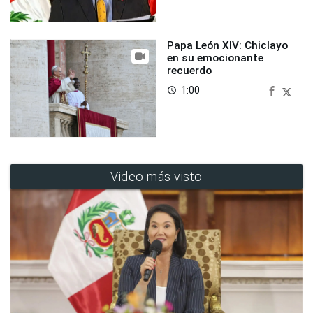
Papa León XIV: Chiclayo
en su emocionante
recuerdo
1:00
access_time
Video más visto