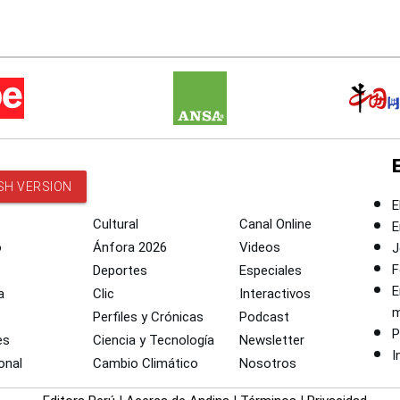
SH VERSION
E
Cultural
Canal Online
E
o
Ánfora 2026
Videos
J
F
Deportes
Especiales
E
a
Clic
Interactivos
m
Perfiles y Crónicas
Podcast
P
es
Ciencia y Tecnología
Newsletter
I
onal
Cambio Climático
Nosotros