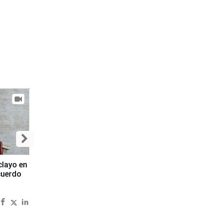
clayo en
cuerdo