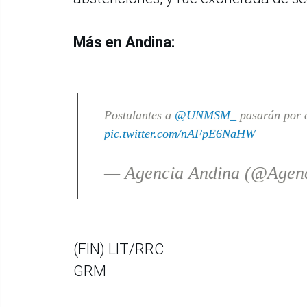
Más en Andina:
Postulantes a
@UNMSM_
pasarán por e
pic.twitter.com/nAFpE6NaHW
— Agencia Andina (@Agen
(FIN) LIT/RRC
GRM