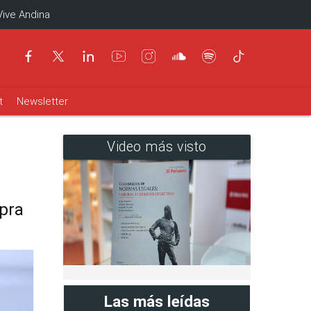
Vive Andina
t
Newsletter
Video más visto
pra
Las más leídas