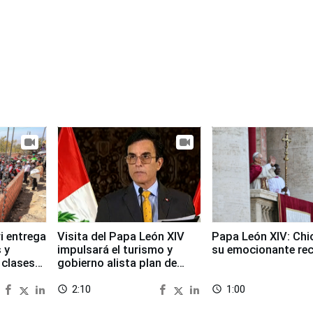
i entrega
Visita del Papa León XIV
Papa León XIV: Chi
 y
impulsará el turismo y
su emocionante re
 clases
gobierno alista plan de
seguridad
2:10
1:00
access_time
access_time