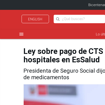
Bicentenar
ENGLISH
menu
Lo úl
Ley sobre pago de CTS 
hospitales en EsSalud
Presidenta de Seguro Social dij
de medicamentos