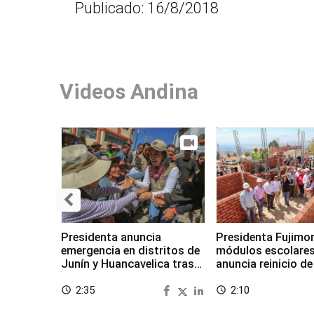
Publicado: 16/8/2018
Videos Andina
Presidenta anuncia
Presidenta Fujimor
emergencia en distritos de
módulos escolares
Junín y Huancavelica tras
anuncia reinicio de
sismo
en Chongos Bajo
2:35
2:10
access_time
access_time