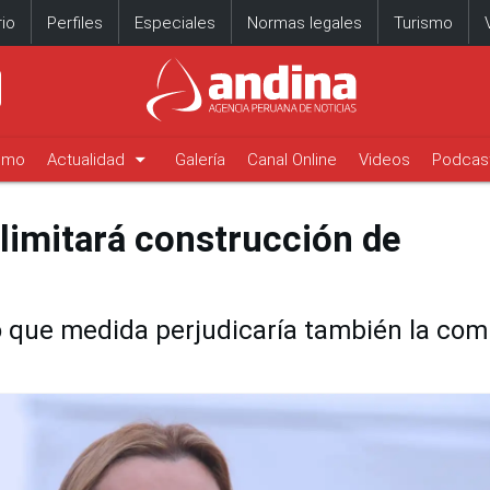
io
Perfiles
Especiales
Normas legales
Turismo
arrow_drop_down
timo
Actualidad
Galería
Canal Online
Videos
Podcas
limitará construcción de
o que medida perjudicaría también la com