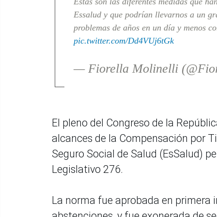
Estas son las diferentes medidas que han
Essalud y que podrían llevarnos a un g
problemas de años en un día y menos co
pic.twitter.com/Dd4VUj6tGk
— Fiorella Molinelli (@Fio
El pleno del Congreso de la Repúblic
alcances de la Compensación por Ti
Seguro Social de Salud (EsSalud) pe
Legislativo 276.
La norma fue aprobada en primera in
abstenciones, y fue exonerada de s