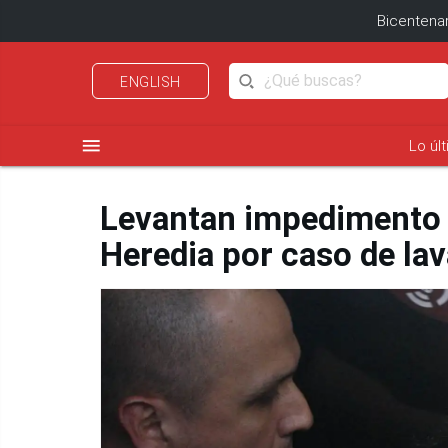
Bicentenar
ENGLISH
menu
Lo úl
Levantan impedimento d
Heredia por caso de lav