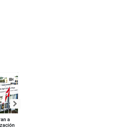
ran a
ización