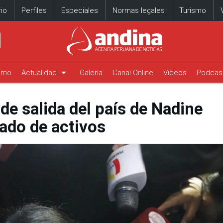
io
Perfiles
Especiales
Normas legales
Turismo
arrow_drop_down
timo
Actualidad
Galería
Canal Online
Videos
Podcas
e salida del país de Nadine
ado de activos