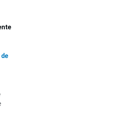
ente
 de
e
e