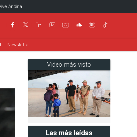
Vive Andina
t
Newsletter
Video más visto
Las más leídas