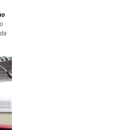
no
to
eda