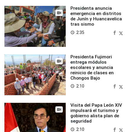
Presidenta anuncia
emergencia en distritos
de Junín y Huancavelica
tras sismo
2:35
access_time
Presidenta Fujimori
entrega módulos
escolares y anuncia
reinicio de clases en
Chongos Bajo
2:10
access_time
Visita del Papa León XIV
impulsará el turismo y
gobierno alista plan de
seguridad
2:10
access_time