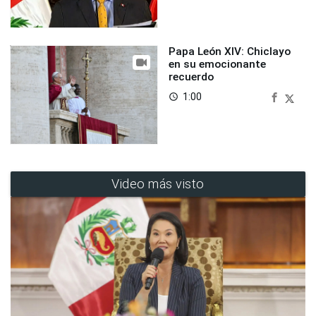
Papa León XIV: Chiclayo
en su emocionante
recuerdo
1:00
access_time
Video más visto