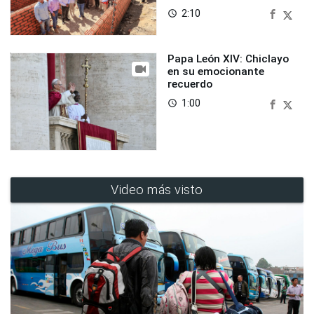
2:10
access_time
Papa León XIV: Chiclayo
en su emocionante
recuerdo
1:00
access_time
Video más visto