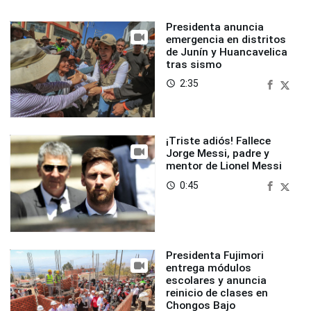
Presidenta anuncia
emergencia en distritos
de Junín y Huancavelica
tras sismo
2:35
access_time
¡Triste adiós! Fallece
Jorge Messi, padre y
mentor de Lionel Messi
0:45
access_time
Presidenta Fujimori
entrega módulos
escolares y anuncia
reinicio de clases en
Chongos Bajo